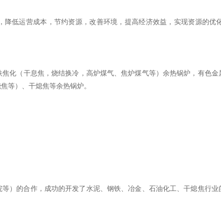
，降低运营成本，节约资源，改善环境，提高经济效益，实现资源的优
铁焦化（干息焦，烧结换冷，高炉煤气、焦炉煤气等）余热锅炉，有色金
烧焦等）、干熄焦等余热锅炉。
焦化院等）的合作，成功的开发了水泥、钢铁、冶金、石油化工、干熄焦行