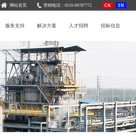
网站首页
营销电话：0510-88787772
服务支持
解决方案
人才招聘
招标信息