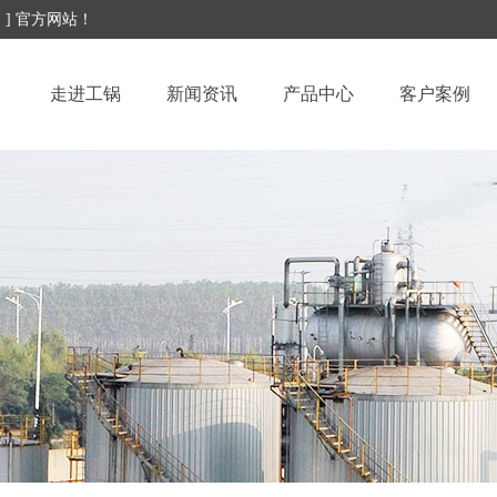
 ] 官方网站！
走进工锅
新闻资讯
产品中心
客户案例