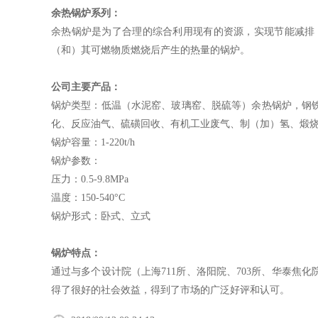
余热锅炉系列：
余热锅炉是为了合理的综合利用现有的资源，实现节能减排
（和）其可燃物质燃烧后产生的热量的锅炉。
公司主要产品：
锅炉类型：低温（水泥窑、玻璃窑、脱硫等）余热锅炉，钢
化、反应油气、硫磺回收、有机工业废气、制（加）氢、煅
锅炉容量：1-220t/h
锅炉参数：
压力：0.5-9.8MPa
温度：150-540°C
锅炉形式：卧式、立式
锅炉特点：
通过与多个设计院（上海711所、洛阳院、703所、华泰
得了很好的社会效益，得到了市场的广泛好评和认可。