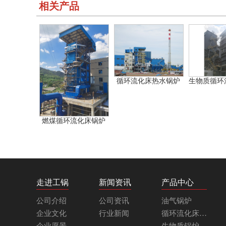
相关产品
循环流化床热水锅炉
燃煤循环流化床锅炉
走进工锅
新闻资讯
产品中心
公司介绍
公司资讯
油气锅炉
企业文化
行业新闻
循环流化床锅炉