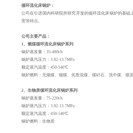
循环流化床锅炉：
公司在引进国内科研院所研究开发的循环流化床锅炉的基础
宽等特点。
公司主要产品：
1、燃煤循环流化床锅炉系列
锅炉蒸发量：35-480t/h
锅炉蒸汽压力：3.82-13.7MPa
额定蒸汽温度：450-540℃
锅炉燃料：无烟煤、烟煤、劣质混煤、煤矸石、洗中煤、煤
2、生物质循环流化床锅炉系列
锅炉蒸发量：75-220t/h
锅炉蒸汽压力：3.82-13.7MPa
额定蒸汽温度：450-540℃
锅炉燃料：生物质