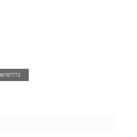
8787772