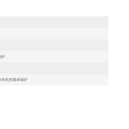
锅炉
粉有机热载体锅炉