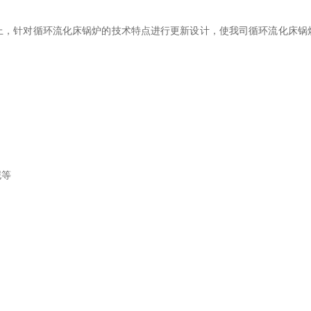
上，针对循环流化床锅炉的技术特点进行更新设计，使我司循环流化床锅
泥等