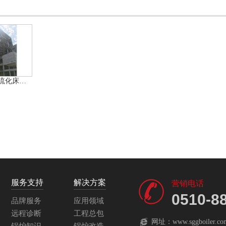
生物质循环流化床锅炉
服务支持
解决方案
营销电话
0510-8
品牌服务
应用领域
远程诊断
工程总包
网址：www.sggboiler.co